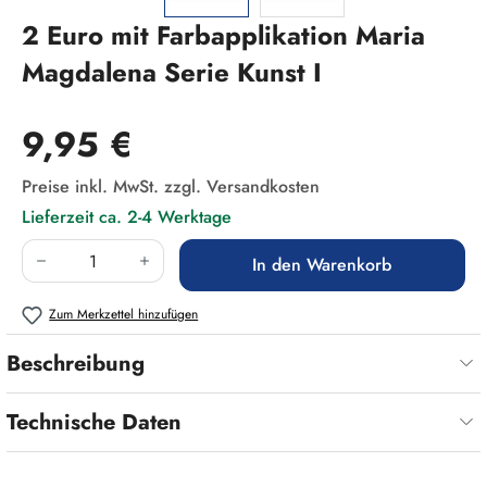
2 Euro mit Farbapplikation Maria
Magdalena Serie Kunst I
Regulärer Preis:
9,95 €
Preise inkl. MwSt. zzgl. Versandkosten
Lieferzeit ca. 2-4 Werktage
Produkt Anzahl: Gib den gewünschten Wert ein
In den Warenkorb
Zum Merkzettel hinzufügen
Beschreibung
Technische Daten