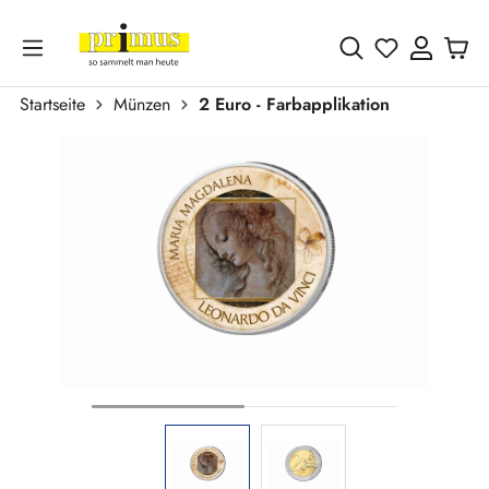
Zum Hauptinhalt springen
Du hast 0 
Startseite
Münzen
2 Euro - Farbapplikation
Bildergalerie überspringen