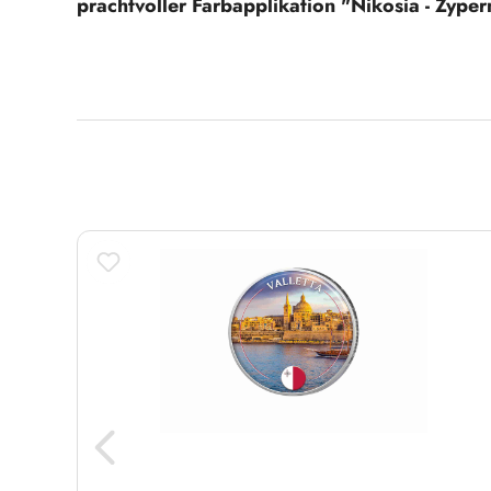
prachtvoller Farbapplikation "Nikosia - Zyper
Produktgalerie überspringen