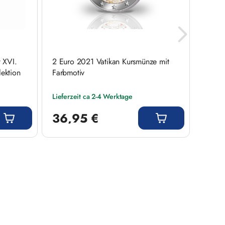
 XVI.
2 Euro 2021 Vatikan Kursmünze mit
2 Euro
lektion
Farbmotiv
Mundi
Lieferzeit ca 2-4 Werktage
Liefer
Regulärer Preis:
Regulär
36,95 €
9,9