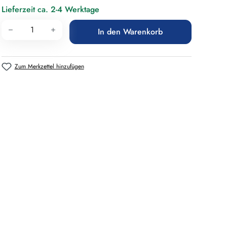
Lieferzeit ca. 2-4 Werktage
Produkt Anzahl: Gib den gewünschten Wert 
In den Warenkorb
Zum Merkzettel hinzufügen