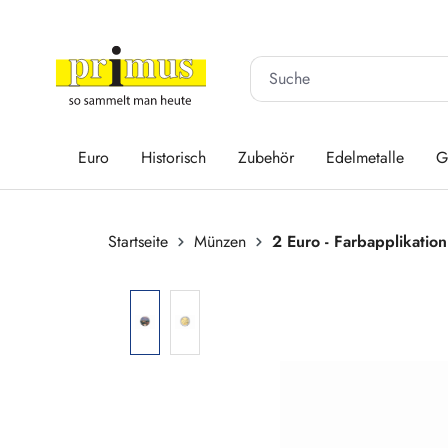
 Hauptinhalt springen
Zur Suche springen
Zur Hauptnavigation springen
Euro
Historisch
Zubehör
Edelmetalle
G
Startseite
Münzen
2 Euro - Farbapplikation
Bildergalerie überspringen