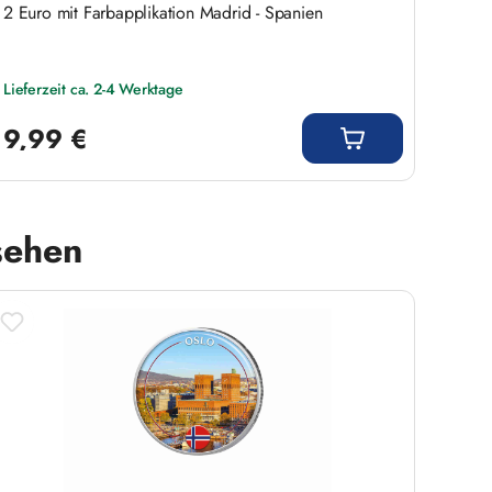
2 Euro mit Farbapplikation Madrid - Spanien
2 Eur
Lieferzeit ca. 2-4 Werktage
Liefer
Regulärer Preis:
Regulär
9,99 €
9,9
sehen