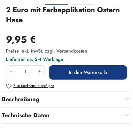
2 Euro mit Farbapplikation Ostern
Hase
Regulärer Preis:
9,95 €
Preise inkl. MwSt. zzgl. Versandkosten
Lieferzeit ca. 2-4 Werktage
Produkt Anzahl: Gib den gewünschten Wert ein
In den Warenkorb
Zum Merkzettel hinzufügen
Beschreibung
Technische Daten