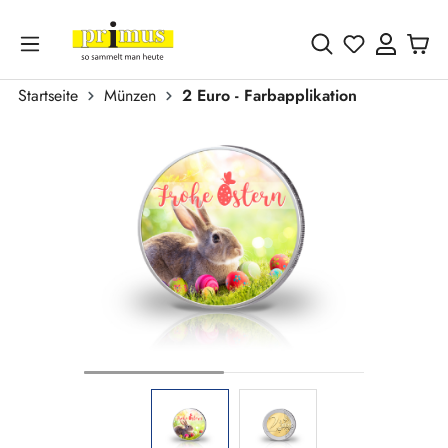
Zum Hauptinhalt springen
Du hast 0 
Startseite
Münzen
2 Euro - Farbapplikation
Bildergalerie überspringen