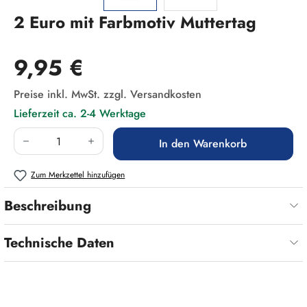
2 Euro mit Farbmotiv Muttertag
Regulärer Preis:
9,95 €
Preise inkl. MwSt. zzgl. Versandkosten
Lieferzeit ca. 2-4 Werktage
Produkt Anzahl: Gib den gewünschten Wert ein
In den Warenkorb
Zum Merkzettel hinzufügen
Beschreibung
Technische Daten