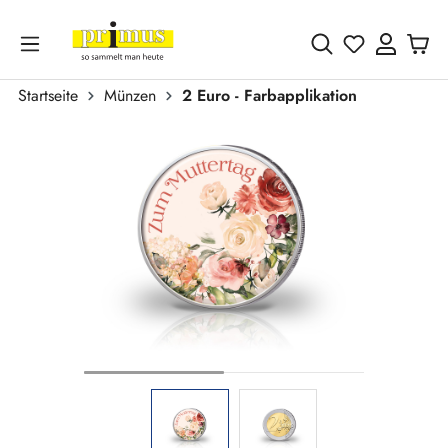
Zum Hauptinhalt springen
Du hast 0 
Startseite
Münzen
2 Euro - Farbapplikation
Bildergalerie überspringen