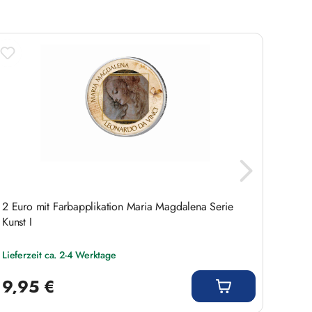
2 Euro mit Farbapplikation Maria Magdalena Serie
2 Euro
Kunst I
Farbap
Lieferzeit ca. 2-4 Werktage
Liefer
Regulärer Preis:
Regulär
9,95 €
9,9