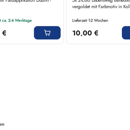
it Farbapplikation Dublin -
5x 2-Euro Lebensweg Benedikt
vergoldet mit Farbmotiv in Kol
it ca. 2-4 Werktage
Lieferzeit 1-2 Wochen
 Preis:
Regulärer Preis:
 €
10,00 €
en