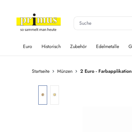
 Hauptinhalt springen
Zur Suche springen
Zur Hauptnavigation springen
Euro
Historisch
Zubehör
Edelmetalle
G
Startseite
Münzen
2 Euro - Farbapplikation
Bildergalerie überspringen