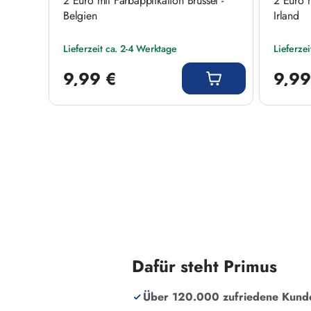
 I mit
2 Euro mit Farbapplikation Brüssel -
2 Euro m
Belgien
Irland
Lieferzeit ca. 2-4 Werktage
Lieferze
Regulärer Preis:
Regulärer
9,99 €
9,99
Dafür steht Primus
Über 120.000 zufriedene Kund