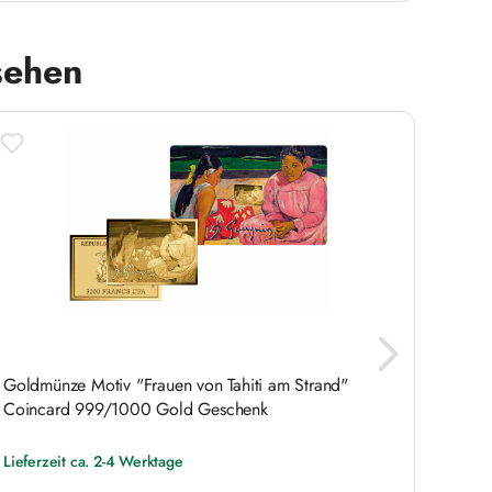
sehen
Goldmünze Motiv "Frauen von Tahiti am Strand"
Goldm
Coincard 999/1000 Gold Geschenk
Gesch
Lieferzeit ca. 2-4 Werktage
Liefer