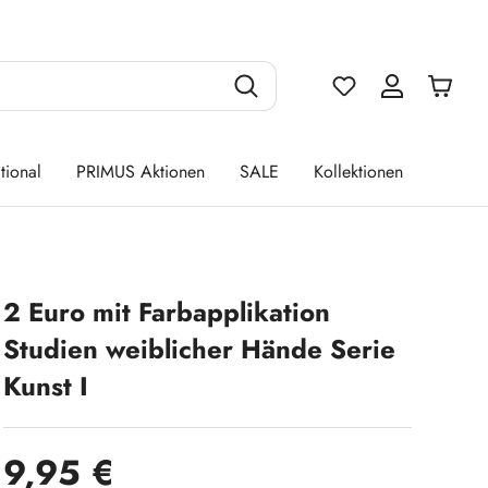
Du hast 0 Produ
tional
PRIMUS Aktionen
SALE
Kollektionen
2 Euro mit Farbapplikation
Studien weiblicher Hände Serie
Kunst I
Regulärer Preis:
9,95 €