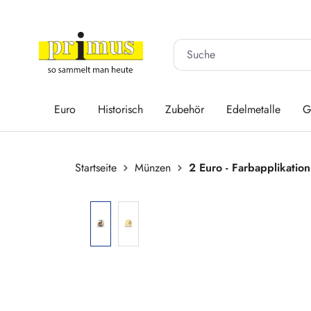
 Hauptinhalt springen
Zur Suche springen
Zur Hauptnavigation springen
Euro
Historisch
Zubehör
Edelmetalle
G
Startseite
Münzen
2 Euro - Farbapplikation
Bildergalerie überspringen