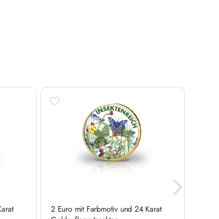
arat
2 Euro mit Farbmotiv und 24 Karat
2 Eur