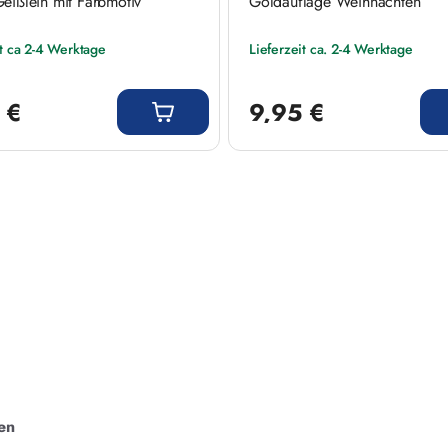
eißlein mit Farbmotiv
Goldauflage Weihnachten
it ca 2-4 Werktage
Lieferzeit ca. 2-4 Werktage
 Preis:
Regulärer Preis:
 €
9,95 €
en