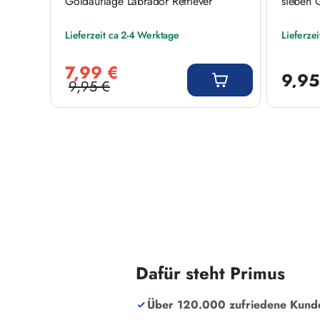
rzes
Goldauflage Labrador Retriever
sieben G
Lieferzeit ca 2-4 Werktage
Lieferze
Verkaufspreis:
Regulärer
7,99 €
9,95
9,95 €
Regulärer Preis:
Dafür steht Primus
Über 120.000 zufriedene Kund