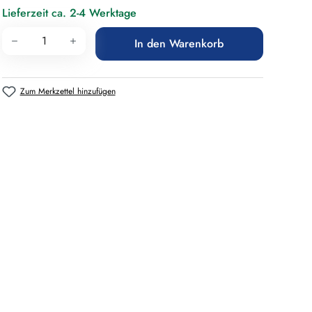
Lieferzeit ca. 2-4 Werktage
Produkt Anzahl: Gib den gewünschten Wert 
In den Warenkorb
Zum Merkzettel hinzufügen