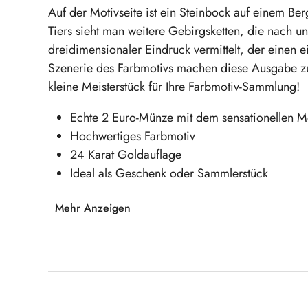
Auf der Motivseite ist ein Steinbock auf einem B
Tiers sieht man weitere Gebirgsketten, die nach 
dreidimensionaler Eindruck vermittelt, der einen e
Szenerie des Farbmotivs machen diese Ausgabe zu 
kleine Meisterstück für Ihre Farbmotiv-Sammlung!
Echte 2 Euro-Münze mit dem sensationellen M
Hochwertiges Farbmotiv
24 Karat Goldauflage
Ideal als Geschenk oder Sammlerstück
Mehr Anzeigen
Sichern Sie sich noch heute diese beeindruc
Goldauflage!
Produktgalerie überspringen