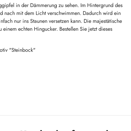
erggipfel in der Dämmerung zu sehen. Im Hintergrund des
und nach mit dem Licht verschwimmen. Dadurch wird ein
infach nur ins Staunen versetzen kann. Die majestätische
einem echten Hingucker. Bestellen Sie jetzt dieses
otiv "Steinbock"
kende 2 Euro-Münze mit Farbmotiv und