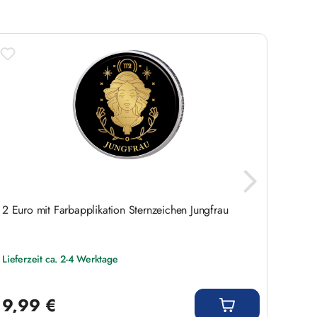
2 Euro mit Farbapplikation Sternzeichen Jungfrau
2 Euro
Lieferzeit ca. 2-4 Werktage
Liefer
Regulärer Preis:
Regulär
9,99 €
9,9