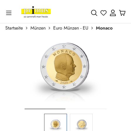
Zum Hauptinhalt springen
Du hast 0 
Startseite
Münzen
Euro Münzen - EU
Monaco
Bildergalerie überspringen