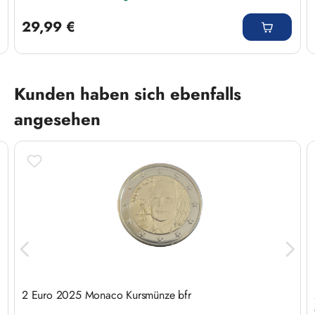
Regulärer Preis:
29,99 €
Produktgalerie überspringen
Kunden haben sich ebenfalls
angesehen
2 Euro 2025 Monaco Kursmünze bfr