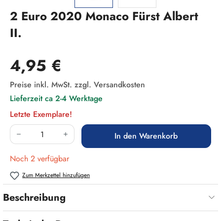
2 Euro 2020 Monaco Fürst Albert
II.
Regulärer Preis:
4,95 €
Preise inkl. MwSt. zzgl. Versandkosten
Lieferzeit ca 2-4 Werktage
Letzte Exemplare!
Produkt Anzahl: Gib den gewünschten Wert ein
In den Warenkorb
Noch 2 verfügbar
Zum Merkzettel hinzufügen
Beschreibung