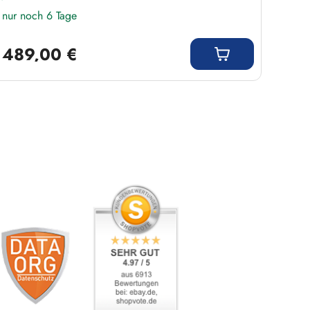
nur noch 6 Tage
Regulärer Preis:
Regulär
489,00 €
7,9