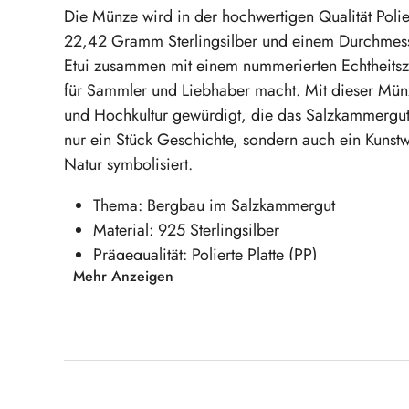
Die Münze wird in der hochwertigen Qualität Polie
22,42 Gramm Sterlingsilber und einem Durchmess
Etui zusammen mit einem nummerierten Echtheitszer
für Sammler und Liebhaber macht. Mit dieser Mün
und Hochkultur gewürdigt, die das Salzkammergut 
nur ein Stück Geschichte, sondern auch ein Kunst
Natur symbolisiert.
Thema: Bergbau im Salzkammergut
Material: 925 Sterlingsilber
Prägequalität: Polierte Platte (PP)
Mehr Anzeigen
Nutzen Sie die Gelegenheit, sich ein Stück de
die erste Münze dieser einzigartigen Serie z
Produktgalerie überspringen