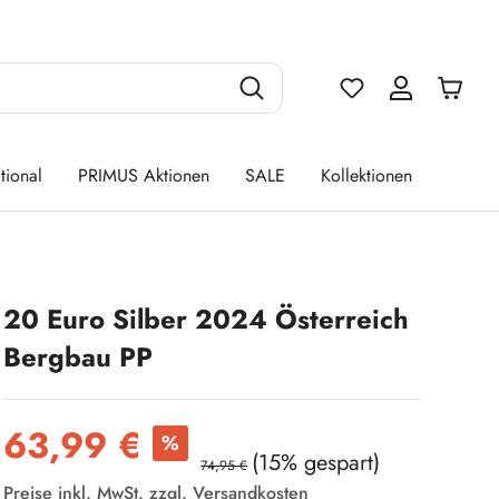
Du hast 0 Produ
tional
PRIMUS Aktionen
SALE
Kollektionen
20 Euro Silber 2024 Österreich
Bergbau PP
Verkaufspreis:
63,99 €
%
(15% gespart)
74,95 €
Preise inkl. MwSt. zzgl. Versandkosten