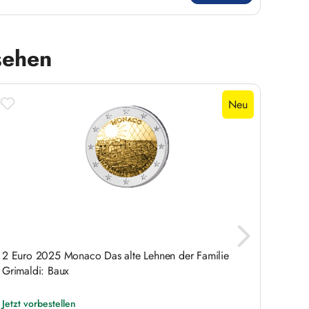
sehen
Neu
2 Euro 2025 Monaco Das alte Lehnen der Familie
5 DM 
Grimaldi: Baux
Jetzt vorbestellen
Liefer