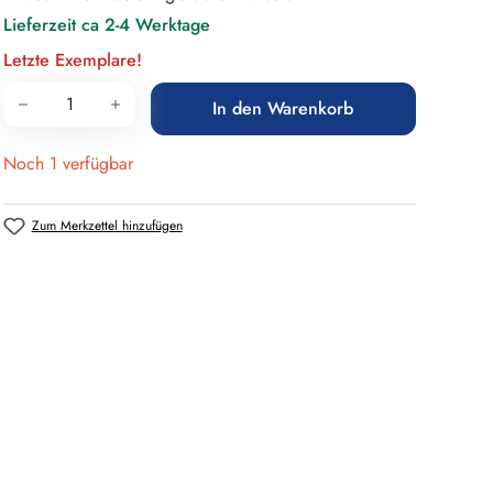
Lieferzeit ca 2-4 Werktage
Letzte Exemplare!
Produkt Anzahl: Gib den gewünschten Wert 
In den Warenkorb
Noch 1 verfügbar
Zum Merkzettel hinzufügen