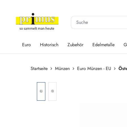
 Hauptinhalt springen
Zur Suche springen
Zur Hauptnavigation springen
Euro
Historisch
Zubehör
Edelmetalle
G
Startseite
Münzen
Euro Münzen - EU
Öst
Bildergalerie überspringen