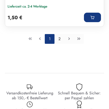
Lieferzeit ca. 2-4 Werktage
Regulärer Preis:
1,50 €
Seite
Seite
1
2
Versandkostenfreie Lieferung
Schnell Bequem & Sicher:
ab 150,- € Bestellwert
per Paypal zahlen