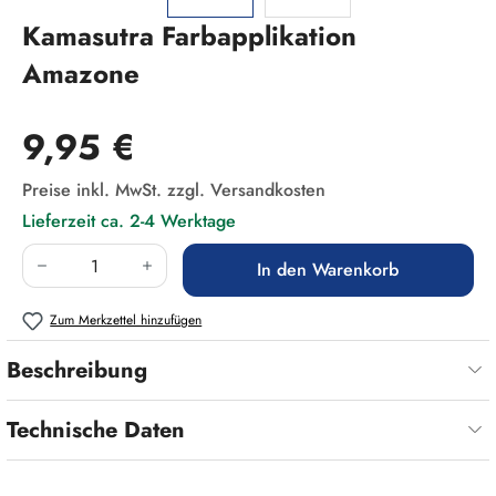
Kamasutra Farbapplikation
Amazone
Regulärer Preis:
9,95 €
Preise inkl. MwSt. zzgl. Versandkosten
Lieferzeit ca. 2-4 Werktage
Produkt Anzahl: Gib den gewünschten Wert ein
In den Warenkorb
Zum Merkzettel hinzufügen
Beschreibung
Technische Daten