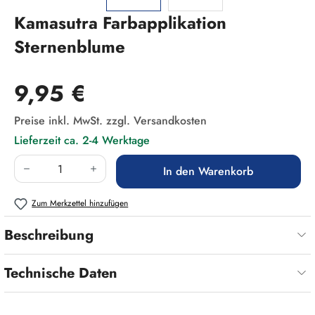
Kamasutra Farbapplikation
Sternenblume
Regulärer Preis:
9,95 €
Preise inkl. MwSt. zzgl. Versandkosten
Lieferzeit ca. 2-4 Werktage
Produkt Anzahl: Gib den gewünschten Wert ein
In den Warenkorb
Zum Merkzettel hinzufügen
Beschreibung
Technische Daten