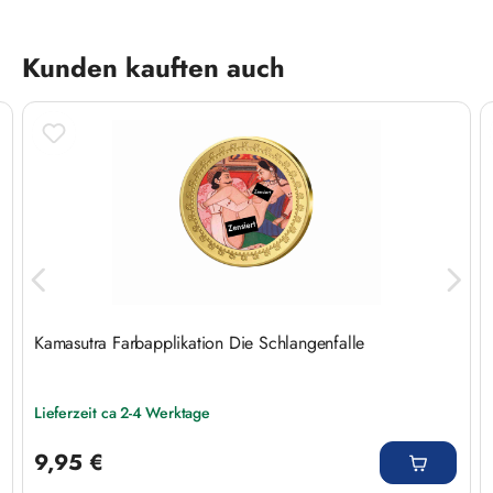
Produktgalerie überspringen
Kunden kauften auch
Kamasutra Farbapplikation Die Schlangenfalle
Lieferzeit ca 2-4 Werktage
Regulärer Preis:
9,95 €