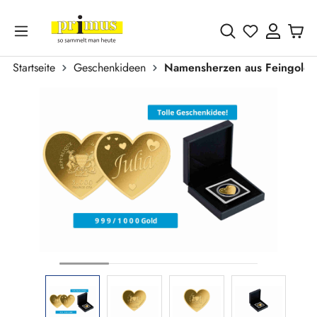
Zum Hauptinhalt springen
Du hast 0 
Startseite
Geschenkideen
Namensherzen aus Feingold
Bildergalerie überspringen