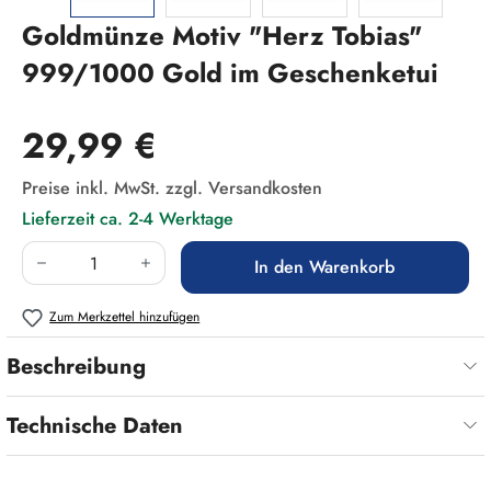
Goldmünze Motiv "Herz Tobias"
999/1000 Gold im Geschenketui
Regulärer Preis:
29,99 €
Preise inkl. MwSt. zzgl. Versandkosten
Lieferzeit ca. 2-4 Werktage
Produkt Anzahl: Gib den gewünschten Wert ein
In den Warenkorb
Zum Merkzettel hinzufügen
Beschreibung
Technische Daten