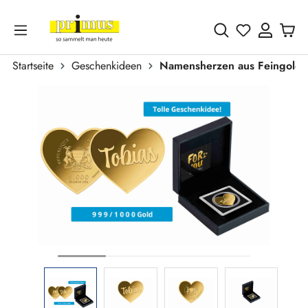
Zum Hauptinhalt springen
Du hast 0 
Startseite
Geschenkideen
Namensherzen aus Feingold
Bildergalerie überspringen