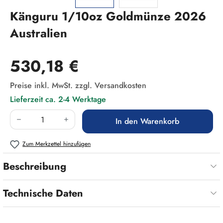
Känguru 1/10oz Goldmünze 2026
Australien
Regulärer Preis:
530,18 €
Preise inkl. MwSt. zzgl. Versandkosten
Lieferzeit ca. 2-4 Werktage
Produkt Anzahl: Gib den gewünschten Wert ein
In den Warenkorb
Zum Merkzettel hinzufügen
Beschreibung
Technische Daten