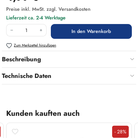
Preise inkl. MwSt. zzgl. Versandkosten
Lieferzeit ca. 2-4 Werktage
Produkt Anzahl: Gib den gewünschten Wert ein
In den Warenkorb
Zum Merkzettel hinzufügen
Beschreibung
Technische Daten
Produktgalerie überspringen
Kunden kauften auch
- 28%
t
Rabatt