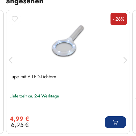
angesehen
- 28%
Rabatt
Lupe mit 6 LED-Lichtern
Lieferzeit ca. 2-4 Werktage
Verkaufspreis:
4,99 €
6,95 €
Regulärer Preis: