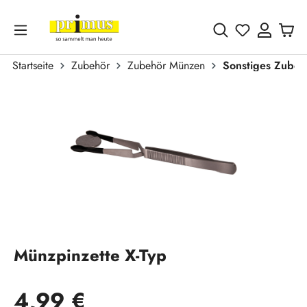
Zum Hauptinhalt springen
Du hast 0 
Startseite
Zubehör
Zubehör Münzen
Sonstiges Zubeh
Bildergalerie überspringen
Münzpinzette X-Typ
Regulärer Preis:
4,99 €