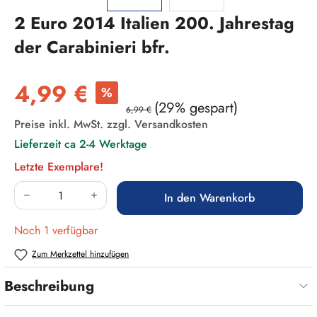
2 Euro 2014 Italien 200. Jahrestag
der Carabinieri bfr.
Verkaufspreis:
4,99 €
%
(29% gespart)
6,99 €
Preise inkl. MwSt. zzgl. Versandkosten
Lieferzeit ca 2-4 Werktage
Letzte Exemplare!
Produkt Anzahl: Gib den gewünschten Wert ein
In den Warenkorb
Noch 1 verfügbar
Zum Merkzettel hinzufügen
Beschreibung