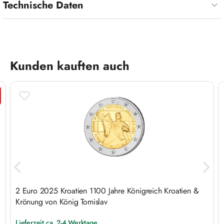
Technische Daten
Produktgalerie überspringen
Kunden kauften auch
tt
2 Euro 2025 Kroatien 1100 Jahre Königreich Kroatien &
Krönung von König Tomislav
Lieferzeit ca. 2-4 Werktage