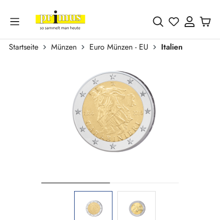
Zum Hauptinhalt springen
Du hast 0 
Startseite
Münzen
Euro Münzen - EU
Italien
Bildergalerie überspringen