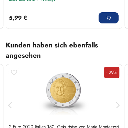
Regulärer Preis:
5,99 €
Produktgalerie überspringen
Kunden haben sich ebenfalls
angesehen
- 29%
Rabatt
2 Euro 2020 Italien 150. Geburtstag von Maria Montessori