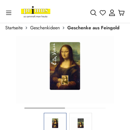
Zum Hauptinhalt springen
Du hast 0 
Startseite
Geschenkideen
Geschenke aus Feingold
Bildergalerie überspringen