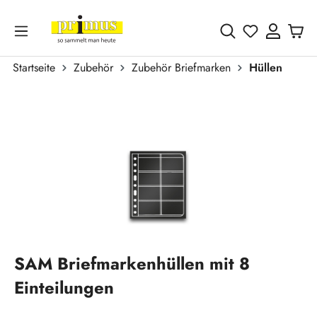
Zum Hauptinhalt springen
Du hast 0 
Startseite
Zubehör
Zubehör Briefmarken
Hüllen
Bildergalerie überspringen
SAM Briefmarkenhüllen mit 8
Einteilungen