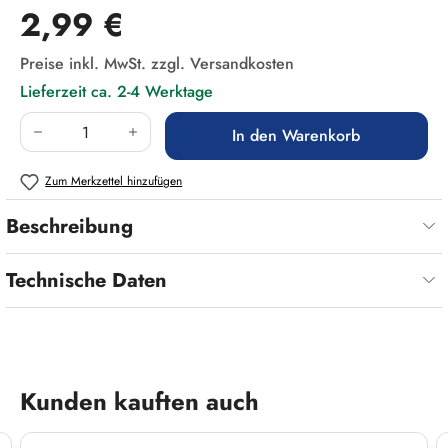
Regulärer Preis:
2,99 €
Preise inkl. MwSt. zzgl. Versandkosten
Lieferzeit ca. 2-4 Werktage
Produkt Anzahl: Gib den gewünschten Wert ein
In den Warenkorb
Zum Merkzettel hinzufügen
Beschreibung
Technische Daten
Produktgalerie überspringen
Kunden kauften auch