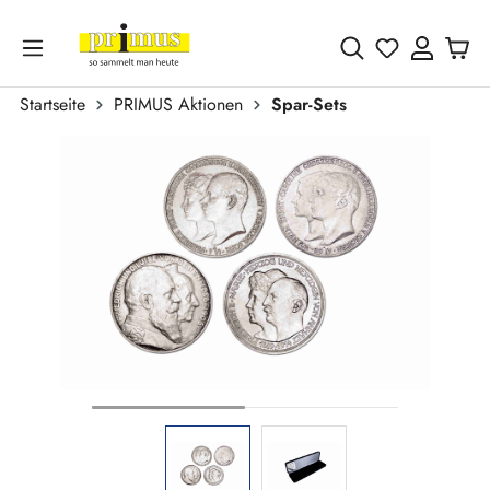
Zum Hauptinhalt springen
Du hast 0 
Startseite
PRIMUS Aktionen
Spar-Sets
Bildergalerie überspringen