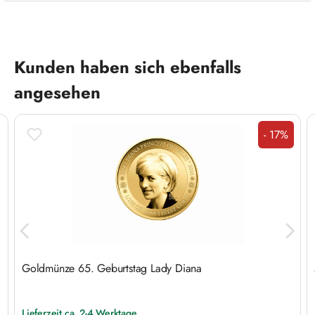
Produktgalerie überspringen
Kunden haben sich ebenfalls
angesehen
- 17%
Rabatt
Goldmünze 65. Geburtstag Lady Diana
Lieferzeit ca. 2-4 Werktage