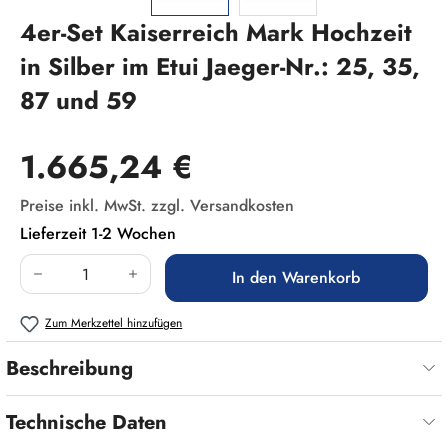
4er-Set Kaiserreich Mark Hochzeit
in Silber im Etui Jaeger-Nr.: 25, 35,
87 und 59
Regulärer Preis:
1.665,24 €
Preise inkl. MwSt. zzgl. Versandkosten
Lieferzeit 1-2 Wochen
Produkt Anzahl: Gib den gewünschten Wert ein
In den Warenkorb
Zum Merkzettel hinzufügen
Beschreibung
Technische Daten